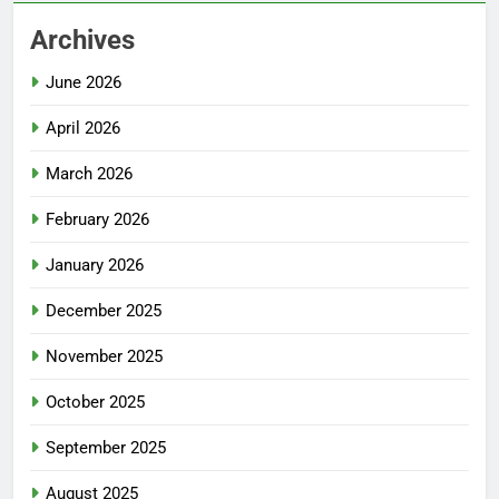
Archives
June 2026
April 2026
March 2026
February 2026
January 2026
December 2025
November 2025
October 2025
September 2025
August 2025