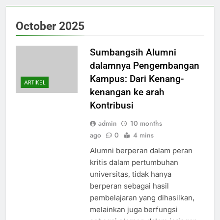
October 2025
Sumbangsih Alumni
dalamnya Pengembangan
Kampus: Dari Kenang-
ARTIKEL
kenangan ke arah
Kontribusi
admin
10 months
ago
0
4 mins
Alumni berperan dalam peran
kritis dalam pertumbuhan
universitas, tidak hanya
berperan sebagai hasil
pembelajaran yang dihasilkan,
melainkan juga berfungsi