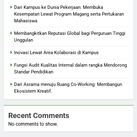
Dari Kampus ke Dunia Pekerjaan: Membuka
Kesempatan Lewat Program Magang serta Pertukaran
Mahasiswa
Membangkitkan Reputasi Global bagi Perguruan Tinggi
Unggulan
Inovasi Lewat Area Kolaborasi di Kampus
Fungsi Audit Kualitas Internal dalam rangka Mendorong
Standar Pendidikan
Dari Asrama menuju Ruang Co-Working: Membangun
Ekosistem Kreatif.
Recent Comments
No comments to show.