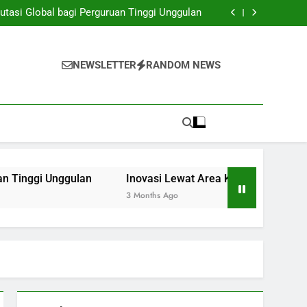
rjaan: Membuka Kesempatan Lewat Program
Magang serta Pertukaran Mahasiswa
tasi Global bagi Perguruan Tinggi Unggulan
Inovasi Lewat Area Kolaborasi di Kampus
l dalam rangka Mendorong Standar Pendidikan
rjaan: Membuka Kesempatan Lewat Program
Magang serta Pertukaran Mahasiswa
tasi Global bagi Perguruan Tinggi Unggulan
NEWSLETTER
RANDOM NEWS
Inovasi Lewat Area Kolaborasi di Kampus
l dalam rangka Mendorong Standar Pendidikan
ulan
Inovasi Lewat Area Kolaborasi di Kampus
Fu
3 Months Ago
5 M