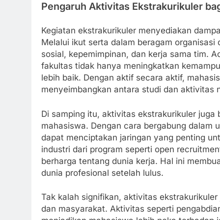
Pengaruh Aktivitas Ekstrakurikuler b
Kegiatan ekstrakurikuler menyediakan damp
Melalui ikut serta dalam beragam organisas
sosial, kepemimpinan, dan kerja sama tim. Ac
fakultas tidak hanya meningkatkan kemampu
lebih baik. Dengan aktif secara aktif, mahas
menyeimbangkan antara studi dan aktivitas
Di samping itu, aktivitas ekstrakurikuler ju
mahasiswa. Dengan cara bergabung dalam un
dapat menciptakan jaringan yang penting u
industri dari program seperti open recruit
berharga tentang dunia kerja. Hal ini memb
dunia profesional setelah lulus.
Tak kalah signifikan, aktivitas ekstrakuriku
dan masyarakat. Aktivitas seperti pengabd