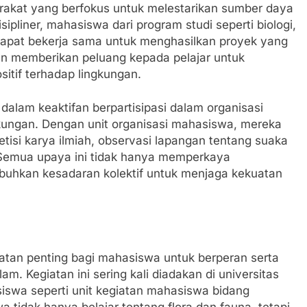
rakat yang berfokus untuk melestarikan sumber daya
pliner, mahasiswa dari program studi seperti biologi,
 dapat bekerja sama untuk menghasilkan proyek yang
kan memberikan peluang kepada pelajar untuk
sitif terhadap lingkungan.
 dalam keaktifan berpartisipasi dalam organisasi
kungan. Dengan unit organisasi mahasiswa, mereka
etisi karya ilmiah, observasi lapangan tentang suaka
 Semua upaya ini tidak hanya memperkaya
uhkan kesadaran kolektif untuk menjaga kekuatan
tan penting bagi mahasiswa untuk berperan serta
. Kegiatan ini sering kali diadakan di universitas
iswa seperti unit kegiatan mahasiswa bidang