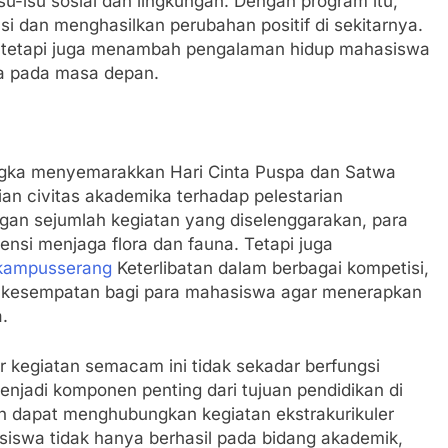
u-isu sosial dan lingkungan. Dengan program itu,
si dan menghasilkan perubahan positif di sekitarnya.
t, tetapi juga menambah pengalaman hidup mahasiswa
a pada masa depan.
angka menyemarakkan Hari Cinta Puspa dan Satwa
ian civitas akademika terhadap pelestarian
gan sejumlah kegiatan yang diselenggarakan, para
nsi menjaga flora dan fauna. Tetapi juga
kampusserang
Keterlibatan dalam berbagai kompetisi,
n kesempatan bagi para mahasiswa agar menerapkan
.
 kegiatan semacam ini tidak sekadar berfungsi
njadi komponen penting dari tujuan pendidikan di
san dapat menghubungkan kegiatan ekstrakurikuler
iswa tidak hanya berhasil pada bidang akademik,