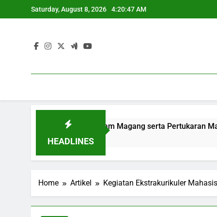
Skip
Saturday, August 8, 2026
4:20:48 AM
to
content
an Lewat Program Magang serta Pertukaran Mahasiswa
HEADLINES
Home
Artikel
Kegiatan Ekstrakurikuler Mahas