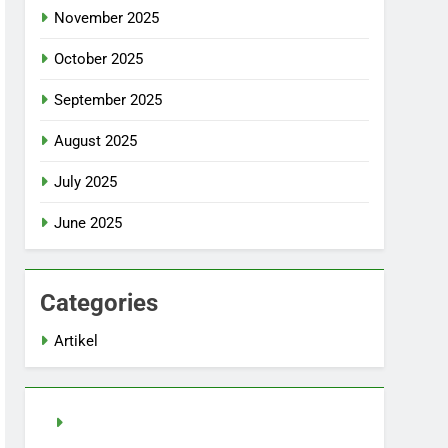
November 2025
October 2025
September 2025
August 2025
July 2025
June 2025
Categories
Artikel
Slot Demo