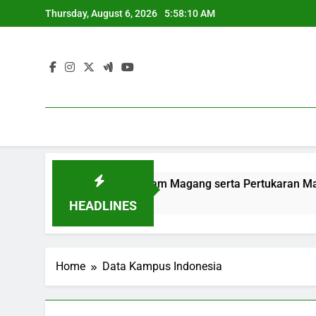
Skip
Thursday, August 6, 2026
5:58:11 AM
to
content
an Lewat Program Magang serta Pertukaran Mahasiswa
HEADLINES
Home
Data Kampus Indonesia