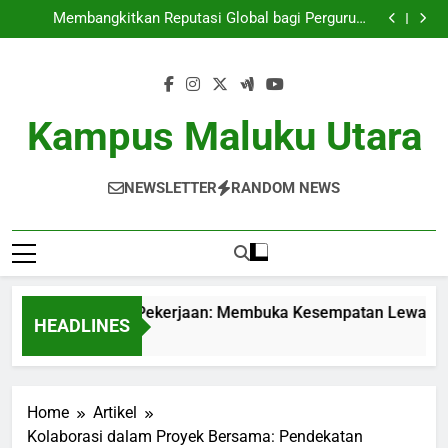
Dari Kampus ke Dunia Pekerjaan: Membuka
Skip
Kesempatan Lewat Program Magang serta Pertukaran
Membangkitkan Reputasi Global bagi Perguruan
Mahasiswa
to
Tinggi Unggulan
Inovasi Lewat Area Kolaborasi di Kampus
Fungsi Audit Kualitas Internal dalam rangka
content
Mendorong Standar Pendidikan
Dari Kampus ke Dunia Pekerjaan: Membuka
Kesempatan Lewat Program Magang serta Pertukaran
Membangkitkan Reputasi Global bagi Perguruan
Mahasiswa
Tinggi Unggulan
Inovasi Lewat Area Kolaborasi di Kampus
Kampus Maluku Utara
Fungsi Audit Kualitas Internal dalam rangka
Mendorong Standar Pendidikan
NEWSLETTER
RANDOM NEWS
Kampus ke Dunia Pekerjaan: Membuka Kesempatan Lewat Pro
HEADLINES
s Ago
Home
Artikel
Kolaborasi dalam Proyek Bersama: Pendekatan