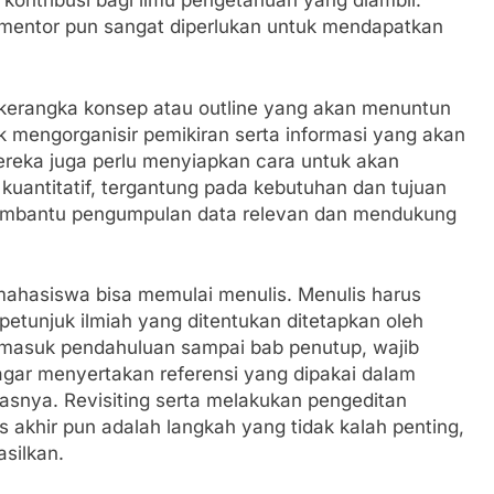
n kontribusi bagi ilmu pengetahuan yang diambil.
 mentor pun sangat diperlukan untuk mendapatkan
n kerangka konsep atau outline yang akan menuntun
 mengorganisir pemikiran serta informasi yang akan
mereka juga perlu menyiapkan cara untuk akan
 kuantitatif, tergantung pada kebutuhan dan tujuan
membantu pengumpulan data relevan dan mendukung
mahasiswa bisa memulai menulis. Menulis harus
etunjuk ilmiah yang ditentukan ditetapkan oleh
termasuk pendahuluan sampai bab penutup, wajib
 agar menyertakan referensi yang dipakai dalam
itasnya. Revisiting serta melakukan pengeditan
khir pun adalah langkah yang tidak kalah penting,
asilkan.