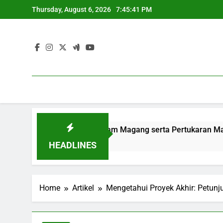
Skip
Thursday, August 6, 2026
7:45:42 PM
to
content
tan Lewat Program Magang serta Pertukaran Mahasiswa
HEADLINES
Home
Artikel
Mengetahui Proyek Akhir: Petunj