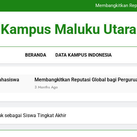
Dari Kampus ke Dunia Peke
Membangkitkan Repu
Fungsi Audit Kualitas Interna
Dari Kampus ke Dunia Peke
Kampus Maluku Utara
Membangkitkan Repu
Fungsi Audit Kualitas Interna
BERANDA
DATA KAMPUS INDONESIA
Membangkitkan Reputasi Global bagi Perguruan Tinggi Ung
3 Months Ago
uk sebagai Siswa Tingkat Akhir