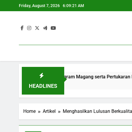
Skip
Friday, August 7, 2026
6:09:22 AM
to
content
esempatan Lewat Program Magang serta Pertukaran Mahasis
HEADLINES
Home
Artikel
Menghasilkan Lulusan Berkualita