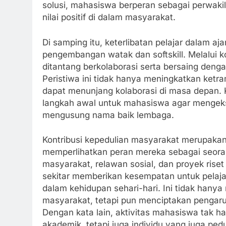
solusi, mahasiswa berperan sebagai perwak
nilai positif di dalam masyarakat.
Di samping itu, keterlibatan pelajar dalam 
pengembangan watak dan softskill. Melalui ko
ditantang berkolaborasi serta bersaing deng
Peristiwa ini tidak hanya meningkatkan ketr
dapat menunjang kolaborasi di masa depan. K
langkah awal untuk mahasiswa agar mengekspl
mengusung nama baik lembaga.
Kontribusi kepedulian masyarakat merupaka
memperlihatkan peran mereka sebagai seoran
masyarakat, relawan sosial, dan proyek ris
sekitar memberikan kesempatan untuk pelaja
dalam kehidupan sehari-hari. Ini tidak hany
masyarakat, tetapi pun menciptakan pengaru
Dengan kata lain, aktivitas mahasiswa tak h
akademik, tetapi juga individu yang juga pedu