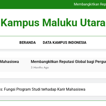
Dari Kampus ke Dunia Peke
Membangkitkan Repu
Fungsi Audit Kualitas Interna
Dari Kampus ke Dunia Peke
Kampus Maluku Utara
Membangkitkan Repu
Fungsi Audit Kualitas Interna
BERANDA
DATA KAMPUS INDONESIA
wa
Membangkitkan Reputasi Global bagi Perguruan Ting
3 Months Ago
s: Fungsi Program Studi terhadap Karir Mahasiswa