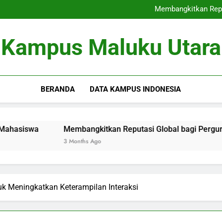
Dari Kampus ke Dunia Peke
Membangkitkan Repu
Fungsi Audit Kualitas Interna
Dari Kampus ke Dunia Peke
Kampus Maluku Utara
Membangkitkan Repu
Fungsi Audit Kualitas Interna
BERANDA
DATA KAMPUS INDONESIA
Membangkitkan Reputasi Global bagi Perguruan Tinggi
3 Months Ago
uk Meningkatkan Keterampilan Interaksi