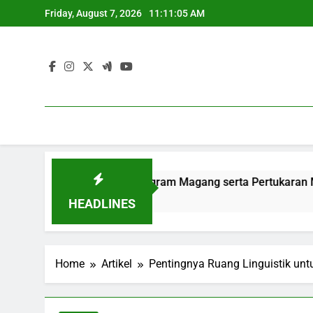
Skip
Friday, August 7, 2026
11:11:06 AM
to
content
empatan Lewat Program Magang serta Pertukaran Mahasiswa
HEADLINES
Home
Artikel
Pentingnya Ruang Linguistik unt